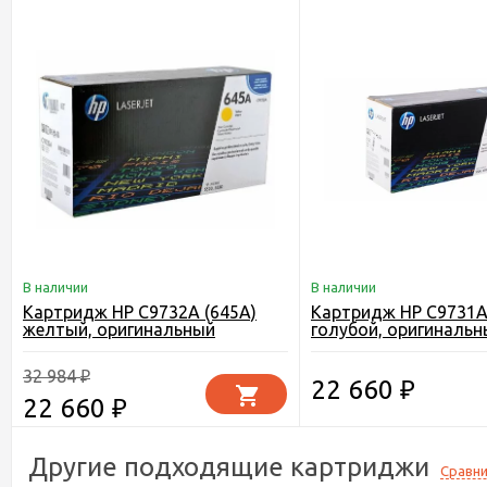
В наличии
В наличии
Картридж HP C9732A (645A)
Картридж HP C9731A
желтый, оригинальный
голубой, оригинальн
32 984
₽
22 660
₽
22 660
₽
Другие подходящие картриджи
Сравни