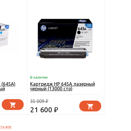
В наличии
 (645A)
Картридж HP 645A лазерный
ый
черный (13000 стр)
35 009
₽
21 600
₽
ть все