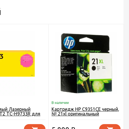
й
В наличии
мый Лазерный
Картридж HP C9351CE черный,
T2 TC-H9733R для
№ 21xl оригинальный
HP, пурпурный