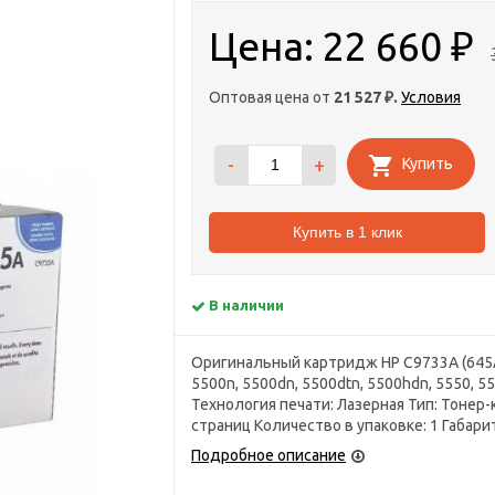
Цена:
22 660
₽
Оптовая цена от
21 527
.
Условия
₽
-
+
Купить
Купить в 1 клик
В наличии
Оригинальный картридж HP C9733A (645A)
5500n, 5500dn, 5500dtn, 5500hdn, 5550, 
Технология печати: Лазерная Тип: Тонер
страниц Количество в упаковке: 1 Габариты
Подробное описание