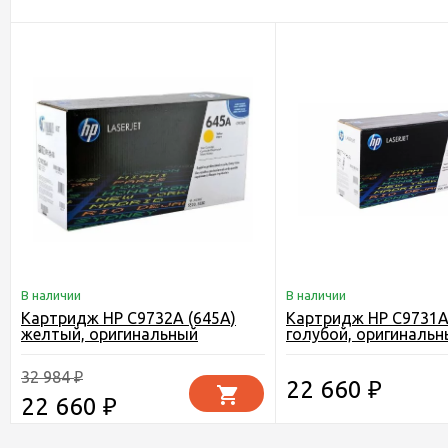
В наличии
В наличии
Картридж HP C9732A (645A)
Картридж HP C9731A
желтый, оригинальный
голубой, оригинальн
32 984
₽
22 660
₽
22 660
₽