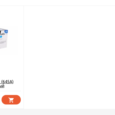
 (645A)
ый