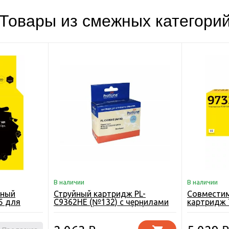
Товары из смежных категори
В наличии
В наличии
йный
Струйный картридж PL-
Совмести
5 для
C9362HE (№132) с чернилами
картридж 
й
на водной основе Black 5 мл
принтера 