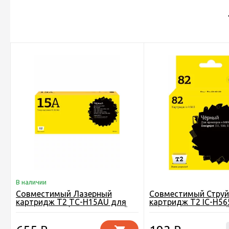
В наличии
Совместимый Лазерный
Совместимый Стру
картридж T2 TC-H15AU для
картридж T2 IC-H56
принтера HP / Canon, черный
принтера HP, черны