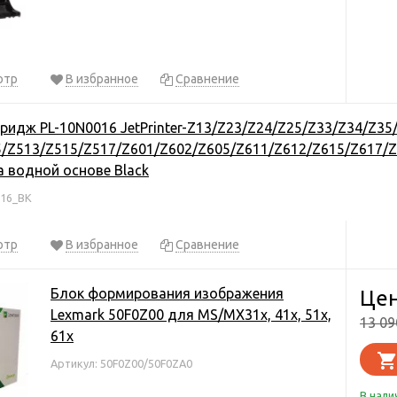
отр
В избранное
Сравнение
ридж PL-10N0016 JetPrinter-Z13/Z23/Z24/Z25/Z33/Z34/Z35
5/Z513/Z515/Z517/Z601/Z602/Z605/Z611/Z612/Z615/Z617/
а водной основе Black
016_BK
отр
В избранное
Сравнение
Блок формирования изображения
Цен
Lexmark 50F0Z00 для MS/MX31x, 41x, 51x,
13 0
61x
Артикул: 50F0Z00/50F0ZA0
В нали