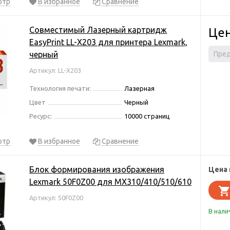
отр
В избранное
Сравнение
Совместимый Лазерный картридж
Цен
EasyPrint LL-X203 для принтера Lexmark,
черный
Пред
Артикул: LL-X203
Технология печати:
Лазерная
Цвет
Черный
Ресурс:
10000 страниц
отр
В избранное
Сравнение
Блок формирования изображения
Цена 
Lexmark 50F0Z00 для MX310/410/510/610
Артикул: 50F0Z00
В нали