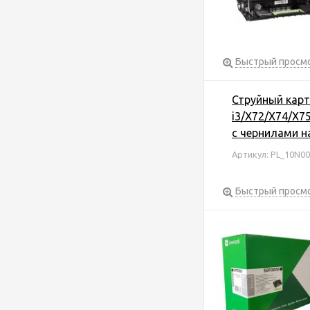
Быстрый просм
Струйный карт
i3/X72/X74/X7
с чернилами н
Артикул: PL_10N0
Быстрый просм