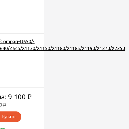
/Compaq-IJ650/-
Z640/Z645/X1130/X1150/X1180/X1185/X1190/X1270/X2250
а: 9 100
₽
90
₽
Купить
чии