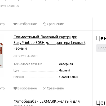
кул: 52D0Z00
отр
В избранное
Сравнение
Совместимый Лазерный картридж
Цен
EasyPrint LL-505H для принтера Lexmark,
черный
Пред
Артикул: LL-505H
Технология печати:
Лазерная
Цвет
Черный
Ресурс:
5000 страниц
отр
В избранное
Сравнение
Фотобарабан LEXMARK желтый для
Цен