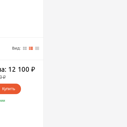
Вид:
а: 12 100
₽
00
₽
Купить
чии