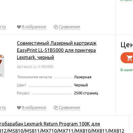
отр
В избранное
Сравнение
Совместимый Лазерный картридж
Цен
EasyPrint LL-51B5000 для принтера
Lexmark, черный
Артикул: LL-51B5000
В нали
Технология печати:
Лазерная
Цвет
Черный
Ресурс:
2500 страниц
отр
В избранное
Сравнение
обарабан Lexmark Return Program 100K для
812/MS810/MS811/MX710/MX711/MX810/MX811/MX812