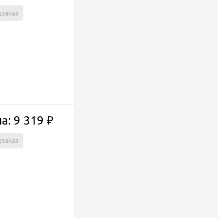
заказ
а: 9 319
₽
заказ