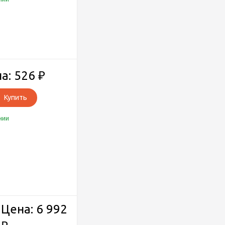
а: 526
₽
Купить
чии
Цена: 6 992