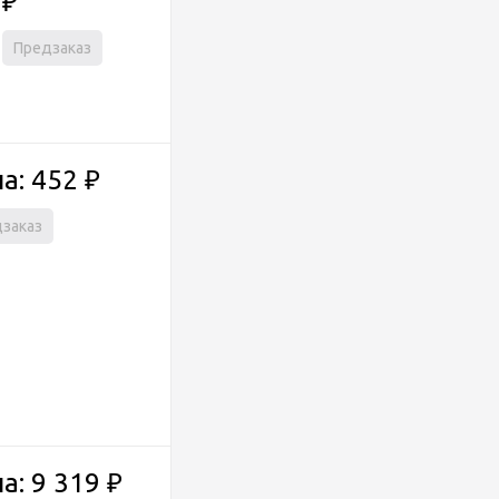
₽
Предзаказ
а: 452
₽
заказ
а: 9 319
₽