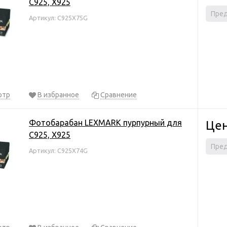
C925, X925
Пред
Артикул: C925X75G
отр
В избранное
Сравнение
Фотобарабан LEXMARK пурпурный для
Цен
C925, X925
Пред
Артикул: C925X74G